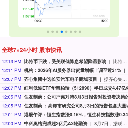
全球7×24小时 股市快讯
12:13 PM
比特币下跌，受美联储降息希望降温影响
比特币在亚洲交易时段下跌。Novaque Research的分析师表示，对美联储降息的预期降温以及对美国通胀的持续担忧，继续拖累对加密资产的需求。与此同时，随着更多杠杆交易员押注长期收益，同时新增比特币供应进入市场，比特币可能面临更多抛售压力。Novaque补充说，如果价格未能上涨，这些交易员可能被迫去杠杆化，这可能会引发另一波抛售。比特币下跌0.2%，报64,253.50美元。
12:11 PM
机构：2026年AI服务器出货量增幅上调至近31%
12:07 PM
齐心集团中选长安汽车电子商城项目
据齐心集团消息，近日，齐心集团中选长安汽车电子商城项目。公司将依托一站式政企数字化采购服务平台，提供成熟完善的采购全流程配套服务，助力头部整车制造企业采购管理数智化升级。
12:07 PM
12:05 PM
12:05 PM
12:01 PM
12:00 PM
中科奥格完成超2亿元A3轮融资
8月7日，据联想创投消息，中国异种移植领域的企业成都中科奥格生物科技有限公司于2026年8月宣布完成超2亿元A3轮融资。本轮融资由中科创星领投，联想创投、牧原集团、威高血净、华立集团、华方资本、成都科创投跟投，老股东贝达基金、光合创投持续加注。凯乘资本担任独家财务顾问。本轮资金将主要用于异种移植产品的临床试验申报与推进、DPF级医用供体猪产能扩建、产业基地建设及新一代多基因编辑供体猪开发。