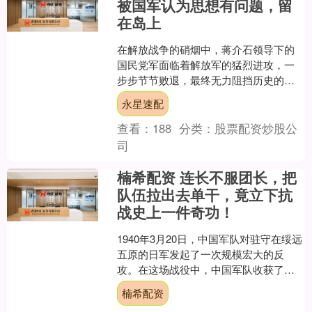
被国军认为思想有问题，留
在岛上
在解放战争的硝烟中，蒋介石领导下的
国民党军面临着解放军的猛烈进攻，一
步步节节败退，最终无力阻挡历史的车
轮。随着解放军势如破竹，国民党军的
永星速配
撤退路线逐渐清晰可见：从....
查看：
188
分类：
股票配资炒股公
司
楠希配资 连长不服团长，把
队伍拉出去单干，竟立下抗
战史上一件奇功！
1940年3月20日，中国军队对驻守在绥远
五原的日军发起了一次规模宏大的反
攻。在这场战役中，中国军队收获了一
个振奋人心的战果：成功击毙了日军中
楠希配资
将水川伊夫。这一战....