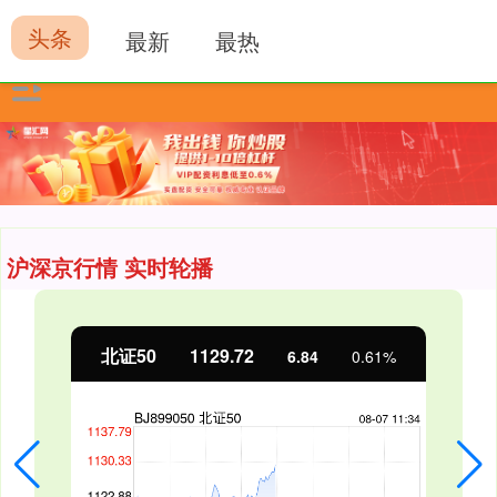
头条
最新
最热
沪深京行情 实时轮播
北证50
1129.72
6.84
0.61%