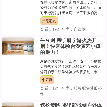
在呼伦贝尔这片广袤的草原上，野骑已
经成为了众多游客向往的体验项目。而
对于野骑爱好者来说，除了刺激的骑行
体验，舒适的住宿环境也至关重要。今
邦尼配资
天，我们就来为大家推荐一....
查看：
192
分类：
启远网
牛豆网 亲子研学游火热开
启！快来体验台湖演艺小镇
的魅力！
您是否热爱旅行，渴望与孩子一起探索
大自然的奥秘？本期玩转副中心乐游大
运河的亲子研学体验游即将启动，带您
和孩子一起在台湖演艺小镇留下独特的
牛豆网
回忆！ 本次活动将在5月....
查看：
121
分类：
股票配资炒股公
司
速盈策略 哪里能找到户外体