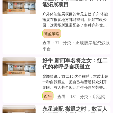
能拓展项目
户外体能拓展项目的常见去处 户外体能
拓展在很多地方都能找到。比如市政公
园，这类场所通常配备了多种户外健身
器材和儿童游乐设施。像 江西童真游乐
速盈策略
设备有限公司 生产的....
查看：
71
分类：
正规股票配资炒股
平台
好牛 新四军名将之女：红二
代的称呼是自我孤立
廖颖曾说：‘红二代’这个称呼，本质上是
一种自我孤立，把自己与普通群众划开
界限。有人甚至因此产生强烈的荣誉
感，但我个人认为，这完全没有必要。
好牛
查看：
131
分类：
启远网
她的语气里既有理性的分....
永星速配 撤退之时，数百人