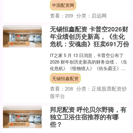
用家用主机与掌机并行的双机型策略，
中国配资网
家用版坚持3....
查看：
209
分类：
启远网
无锡恒鑫配资 卡普空2026财
年业绩创历史新高，《生化
危机：安魂曲》狂卖691万份
IT之家 5 月 13 日消息，卡普空公布了
2026 财年创历史新高的财务业绩，《生
化危机》《怪物猎人》《街头霸王》与
《鬼泣》系列持续推动公司长期增长战
无锡恒鑫配资
略落地....
查看：
208
分类：
正规股票配资炒
股平台
邦尼配资 呼伦贝尔野骑，有
独立卫浴住宿推荐的有哪
些？