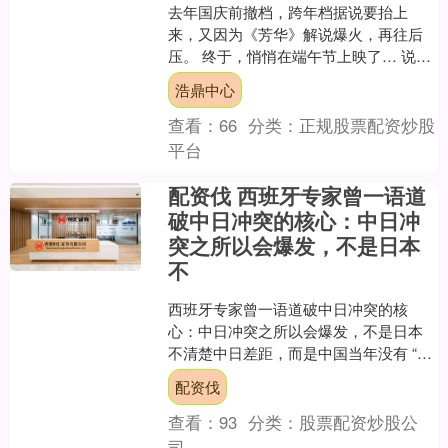
去年国庆前撤档，跨年档据说要抬上
来，又因为《芳华》解说爆火，再往后
压。 终于，悄悄在端午节上映了… 说不
期待这部电影，那肯定是假的，它的电
浩鼎中心
视剧版，是我心目中的神....
查看：
66
分类：
正规股票配资炒股
平台
配资伐 西班牙专家曾一语道
破中日冲突的核心：中日冲
突之所以会爆发，不是日本
不
西班牙专家曾一语道破中日冲突的核
心：中日冲突之所以会爆发，不是日本
不清楚中日差距，而是中国当年没有 “清
算” 导致的。这话听着扎心，却戳中了中
配资伐
日之间最核心的历史....
查看：
93
分类：
股票配资炒股公
司