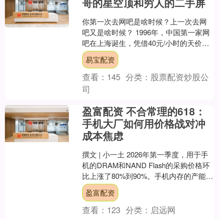
哥的星空顶和穷人的二手屏
你第一次去网吧是啥时候？上一次去网
吧又是啥时候？ 1996年，中国第一家网
吧在上海诞生，凭借40元/小时的天价，
成为精英的数字沙龙。2002年，“蓝极
易宝配资
速”纵火案....
查看：
145
分类：
股票配资炒股公
司
盈富配资 不合常理的618：
手机大厂如何用价格战对冲
成本焦虑
撰文 | 小一土 2026年第一季度，用于手
机的DRAM和NAND Flash的采购价格环
比上涨了80%到90%。手机内存的产能供
给减少，价格自然暴涨。 这意味....
盈富配资
查看：
123
分类：
启远网