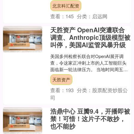
激辩，但分析师警告，市场尚未出现过
北京科汇配资
去....
查看：
145
分类：
启远网
天胜资产 OpenAI突遭联合
调查、Anthropic顶级模型被
叫停，美国AI监管风暴升级
美国多州检察长联合对OpenAI展开调
查，令这家正冲刺上市的人工智能巨头
面临新一轮法律压力。 当地时间周五，
据路透社援引知情人士消息，纽约州检
天胜资产
察长代表多州检察长....
查看：
193
分类：
股票配资炒股公
司
浩鼎中心 豆瓣9.4，开播即被
禁！可惜！这片子不敢抄，
也不能抄