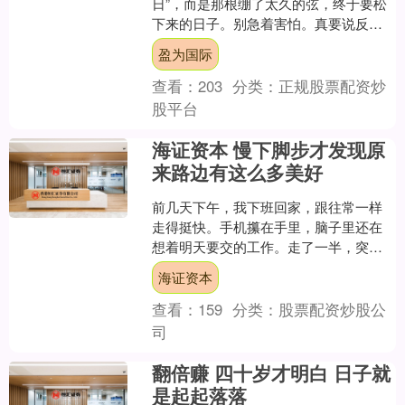
日”，而是那根绷了太久的弦，终于要松
下来的日子。别急着害怕。真要说反
差，这几天最扎心的地方，不是出事，
盈为国际
而是你明明已经....
查看：
203
分类：
正规股票配资炒
股平台
海证资本 慢下脚步才发现原
来路边有这么多美好
前几天下午，我下班回家，跟往常一样
走得挺快。手机攥在手里，脑子里还在
想着明天要交的工作。走了一半，突然
鞋带松了，只好蹲下来系。 就是蹲下那
海证资本
一会儿，我眼睛往旁边一....
查看：
159
分类：
股票配资炒股公
司
翻倍赚 四十岁才明白 日子就
是起起落落