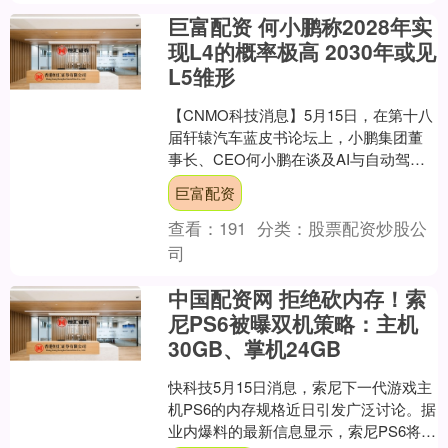
巨富配资 何小鹏称2028年实
现L4的概率极高 2030年或见
L5雏形
【CNMO科技消息】5月15日，在第十八
届轩辕汽车蓝皮书论坛上，小鹏集团董
事长、CEO何小鹏在谈及AI与自动驾驶
研发时，坦言自己去年才真正理解“数据
巨富配资
作为燃料”所....
查看：
191
分类：
股票配资炒股公
司
中国配资网 拒绝砍内存！索
尼PS6被曝双机策略：主机
30GB、掌机24GB
快科技5月15日消息，索尼下一代游戏主
机PS6的内存规格近日引发广泛讨论。据
业内爆料的最新信息显示，索尼PS6将采