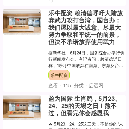
乐牛配资 赖清德呼吁大陆放
弃武力攻打台湾，国台办：
我们愿以最大诚意、尽最大
努力争取和平统一的前景，
但决不承诺放弃使用武力
据新华社，6月24日，国务院台办举行例
行新闻发布会。有记者问，赖清德近日
称，“呼吁中国放弃在南海、东海及台海
扩军，也放弃武力攻打台湾”，并称台
乐牛配资
湾“愿在对等尊严的....
查看：
115
分类：
启远网
盈为国际 生肖鸡，5月23、
24、25的天塌之日！熬不
过，但看完你会感恩我
🔥 5月23、24、25这三天，不是你的“末