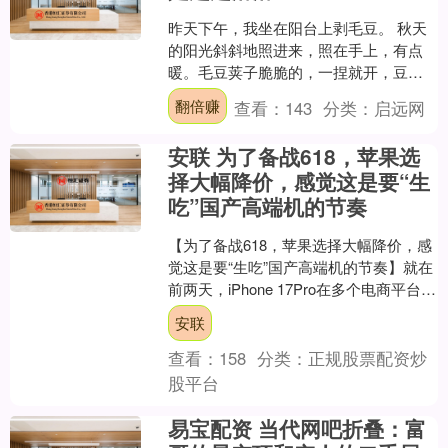
昨天下午，我坐在阳台上剥毛豆。 秋天
的阳光斜斜地照进来，照在手上，有点
暖。毛豆荚子脆脆的，一捏就开，豆子
蹦出来，滚到地上几颗。我弯腰去捡，
翻倍赚
查看：
143
分类：
启远网
看见角落里有一小撮灰，....
安联 为了备战618，苹果选
择大幅降价，感觉这是要“生
吃”国产高端机的节奏
【为了备战618，苹果选择大幅降价，感
觉这是要“生吃”国产高端机的节奏】就在
前两天，iPhone 17Pro在多个电商平台的
官方旗舰店直降1000元，以旧换新再....
安联
查看：
158
分类：
正规股票配资炒
股平台
易宝配资 当代网吧折叠：富